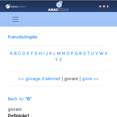
Francês/Inglês
A
B
C
D
E
F
G
H
I
J
K
L
M
N
O
P
Q
R
S
T
U
V
W
X
Y
Z
<< givrage d'aéronef
| givrant |
givre >>
Back to:
"G"
givrant
Definição1