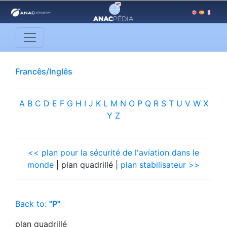
Francês/Inglês
A
B
C
D
E
F
G
H
I
J
K
L
M
N
O
P
Q
R
S
T
U
V
W
X
Y
Z
<< plan pour la sécurité de l'aviation dans le
monde
| plan quadrillé |
plan stabilisateur >>
Back to:
"P"
plan quadrillé