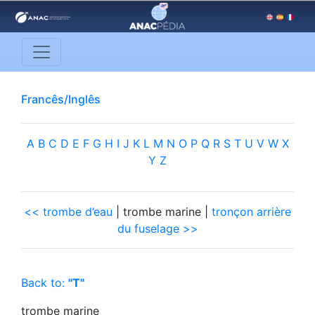
Francês/Inglês
A
B
C
D
E
F
G
H
I
J
K
L
M
N
O
P
Q
R
S
T
U
V
W
X
Y
Z
<< trombe d’eau
| trombe marine |
tronçon arrière
du fuselage >>
Back to:
"T"
trombe marine