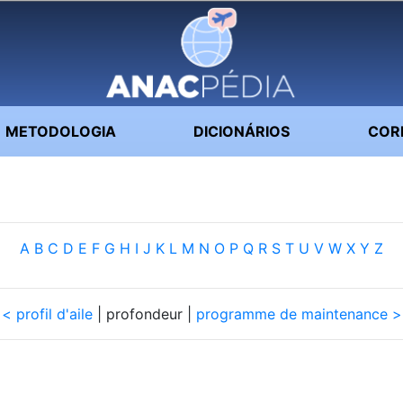
METODOLOGIA
DICIONÁRIOS
COR
A
B
C
D
E
F
G
H
I
J
K
L
M
N
O
P
Q
R
S
T
U
V
W
X
Y
Z
< profil d'aile
| profondeur |
programme de maintenance 