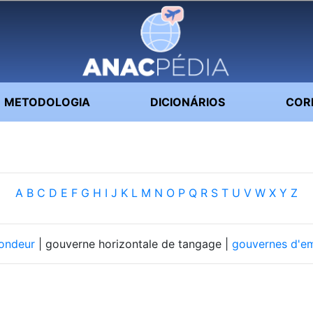
METODOLOGIA
DICIONÁRIOS
COR
A
B
C
D
E
F
G
H
I
J
K
L
M
N
O
P
Q
R
S
T
U
V
W
X
Y
Z
ondeur
| gouverne horizontale de tangage |
gouvernes d'e