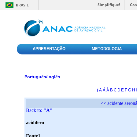
Simplifique!
Com
BRASIL
APRESENTAÇÃO
METODOLOGIA
Português/Inglês
(
A
Á
Â
B
C
D
E
F
G
H
I
<< acidente aeroná
Back to:
"A"
acidífero
Fonte1