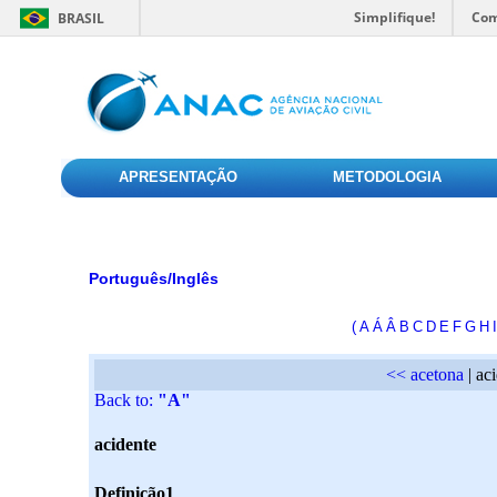
Simplifique!
Com
BRASIL
APRESENTAÇÃO
METODOLOGIA
Português/Inglês
(
A
Á
Â
B
C
D
E
F
G
H
I
<< acetona
| ac
Back to:
"A"
acidente
Definição1