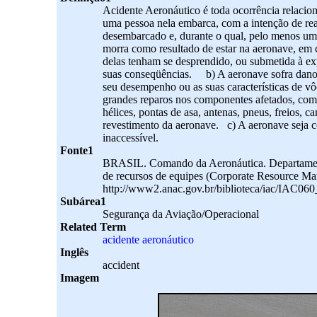
Acidente Aeronáutico é toda ocorrência relaci
uma pessoa nela embarca, com a intenção de rea
desembarcado e, durante o qual, pelo menos uma 
morra como resultado de estar na aeronave, em c
delas tenham se desprendido, ou submetida à exp
suas conseqüências. b) A aeronave sofra dano ou
seu desempenho ou as suas características de vô
grandes reparos nos componentes afetados, com 
hélices, pontas de asa, antenas, pneus, freios,
revestimento da aeronave. c) A aeronave seja c
inaccessível.
Fonte1
BRASIL. Comando da Aeronáutica. Departamen
de recursos de equipes (Corporate Resource M
http://www2.anac.gov.br/biblioteca/iac/IAC06
Subárea1
Segurança da Aviação/Operacional
Related Term
acidente aeronáutico
Inglês
accident
Imagem