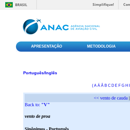
Simplifique!
Com
BRASIL
APRESENTAÇÃO
METODOLOGIA
Português/Inglês
(
A
Á
Â
B
C
D
E
F
G
H
I
<< vento de cauda
|
Back to:
"V"
vento de proa
Sinônimos - Português