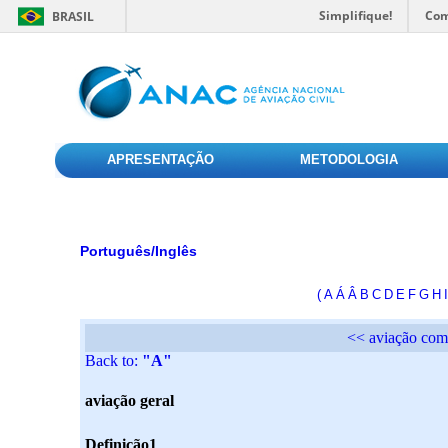
Simplifique!
Com
BRASIL
APRESENTAÇÃO
METODOLOGIA
Português/Inglês
(
A
Á
Â
B
C
D
E
F
G
H
I
<< aviação com
Back to:
"A"
aviação geral
Definição1