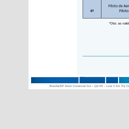
*Obs: as vali
Brasília/DF Setor Comercial Sul – Qd 09 – Lote C Ed. Pq C